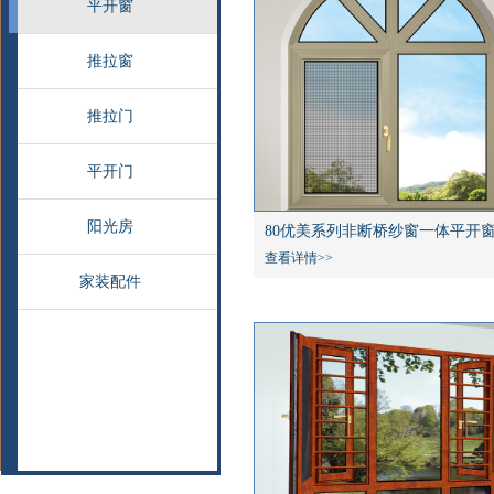
平开窗
推拉窗
推拉门
平开门
阳光房
80优美系列非断桥纱窗一体平开
查看详情>>
家装配件